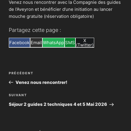
Venez nous rencontrer avec la Compagnie des guides
de l’Aveyron et bénéficier d’une initiation au lancer
mouche gratuite (réservation obligatoire)
Partagez cette page :
Share
X
Share
Share
Share
Share
Facebook
Email
WhatsApp
SMS
on
(Twitter)
on
on
on
on
Navigation
Article
PRÉCÉDENT
de
précédent
Venez nous rencontrer!
l’article
Article
SUIVANT
suivant
Séjour 2 guides 2 techniques 4 et 5 Mai 2026