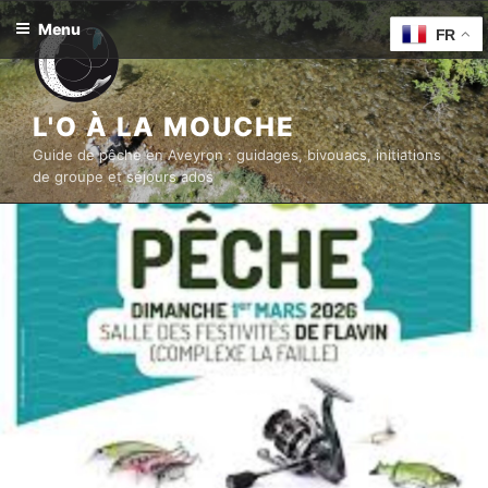
Aller
Menu
FR
au
contenu
principal
L'O À LA MOUCHE
Guide de pêche en Aveyron : guidages, bivouacs, initiations
de groupe et séjours ados