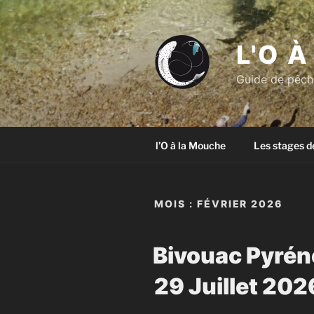
Aller
au
contenu
L'O 
principal
Guide de pêche
l’O à la Mouche
Les stages d
MOIS :
FÉVRIER 2026
Bivouac Pyrén
29 Juillet 202