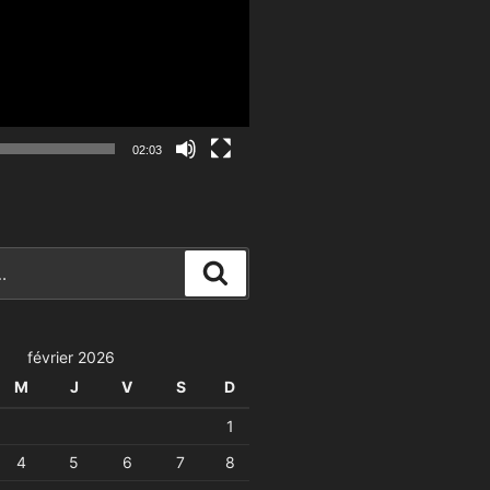
02:03
Recherche
février 2026
M
J
V
S
D
1
4
5
6
7
8