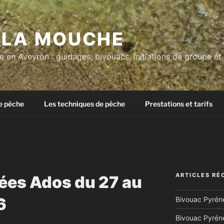
À LA MOUCHE
 en Aveyron : guidages, bivouacs, initiations de groupe et
e pêche
Les techniques de pêche
Prestations et tarifs
ARTICLES RÉ
ées Ados du 27 au
6
Bivouac Pyréné
Bivouac Pyréné