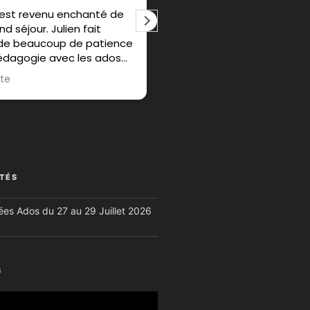
s est revenu enchanté de
Initiation pêche a la mouc
d séjour. Julien fait
Que je voulais réaliser dep
de beaucoup de patience
longtemps).
édagogie avec les ados
Convivialité -transmission 
 transmettre sa passion
échange-conseils ont été les
ite
Lire la suite
ture et de la pêche. Le
maîtres mots de cette init
 pêche était encore une
Julien est formidable et
uleux et la météo plus
passionné.Il transmets ce
e que l'année dernière!
activité nature avec passi
ommande +++
Débutant ,cela m'a convai
continuer cette pêche au 
près du milieu naturel.
se du propriétaire
TÉS
el, très content que tu
Encore merci et a bientôt 
précié ce bivouac pêche !
es Ados du 27 au 29 Juillet 2026
vacances 😉
Réponse du propriétaire
Merci beaucoup Emmanuel, 
moi aussi passé un choue
moment en ta compagnie 
S
content que ça t'ait plu et
aies envie de persévérer 
cette belle activité 😉