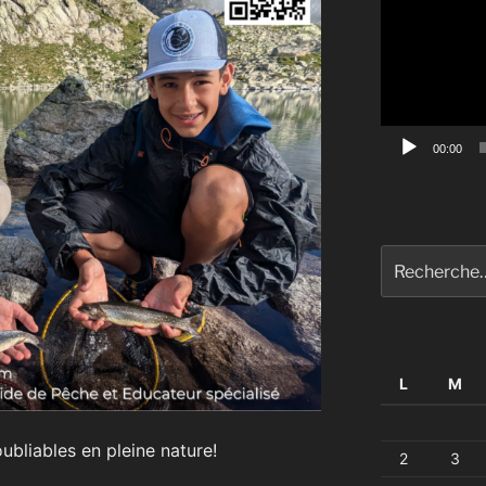
vidéo
00:00
Recherche
pour
:
L
M
bliables en pleine nature!
2
3