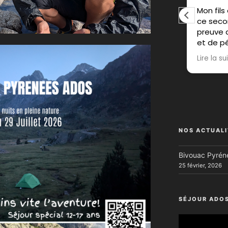
Nous avons passé une matinée
Mon fil
formidable lors de notre initiation
ce secon
pêche à la mouche avec Julien.
preuve 
Pédagogue, patient et très
et de p
sympathique, nous
et sait
Lire la suite
Lire la su
recommandons sans aucune
de la na
réserve !
site de
fois fab
clément
Réponse du propriétaire
Merci Julia pour ce chouette avis!
Je rec
J'ai passé moi aussi un très bon
moment avec vous 2, content
Répon
NOS ACTUALI
que ça vous ait plu !
Merci Ab
aies ap
Bivouac Pyréné
Bonnes 
25 février, 2026
SÉJOUR ADO
Lecteur