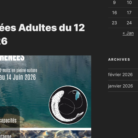
9
10
16
17
23
24
ées Adultes du 12
« Jan
26
ARCHIVES
février 2026
janvier 2026