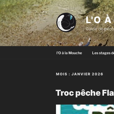
Aller
au
contenu
L'O 
principal
Guide de pêche
l’O à la Mouche
Les stages d
MOIS :
JANVIER 2026
Troc pêche Fl