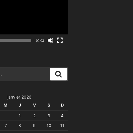
02:03
Recherche
janvier 2026
M
J
V
S
D
1
2
3
4
7
8
9
10
11