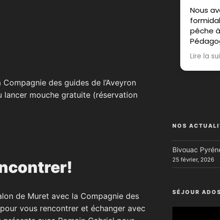
Nous avons pas
formidable lors d
pêche à la mouch
Pédagogue, pati
sympathique, no
Lire la suite
recommandons 
réserve !
a Compagnie des guides de l’Aveyron
Réponse du pro
 au lancer mouche gratuite (réservation
Merci Julia pour 
J'ai passé moi au
moment avec vou
NOS ACTUALI
que ça vous ait p
Bivouac Pyréné
25 février, 2026
ncontrer!
SÉJOUR ADO
salon de Muret avec la Compagnie des
 pour vous rencontrer et échanger avec
Lecteur