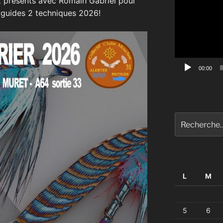
 présents avec Romain Gabriel pour
vidéo
 guides 2 techniques 2026!
00:00
Recherche
pour
:
L
M
5
6