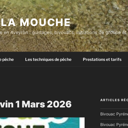
À LA MOUCHE
 en Aveyron : guidages, bivouacs, initiations de groupe et
e pêche
Les techniques de pêche
Prestations et tarifs
ARTICLES RÉ
avin 1 Mars 2026
Bivouac Pyréné
Bivouac Pyréné