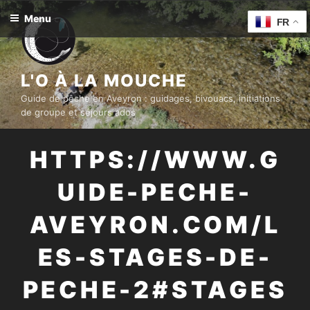
Aller
Menu
FR
au
contenu
principal
L'O À LA MOUCHE
Guide de pêche en Aveyron : guidages, bivouacs, initiations
de groupe et séjours ados
HTTPS://WWW.G
UIDE-PECHE-
AVEYRON.COM/L
ES-STAGES-DE-
PECHE-2#STAGES