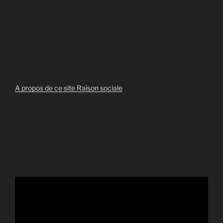
A propos de ce site
Raison sociale
On y travaille, revenez bientôt!