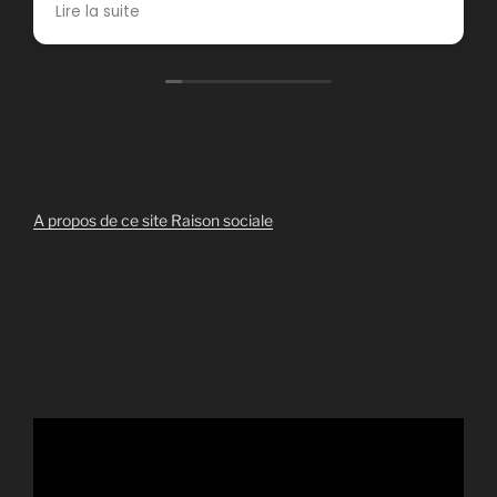
aucune réserve !
Lire la suite
Réponse du propriétaire
Merci Julia pour ce chouette avis! J'ai passé
moi aussi un très bon moment avec vous 2,
content que ça vous ait plu !
A propos de ce site
Raison sociale
On y travaille, revenez bientôt!